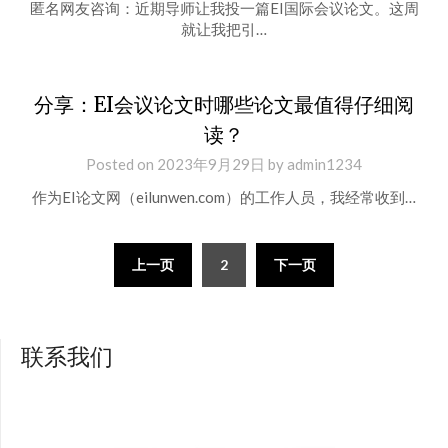
匿名网友咨询：近期导师让我投一篇EI国际会议论文。这周
就让我把引…
分享：EI会议论文时哪些论文最值得仔细阅
读？
Posted on
2023年9月29日
by
admin1234
作为EI论文网（eilunwen.com）的工作人员，我经常收到…
文
上一页
2
下一页
章
分
联系我们
页