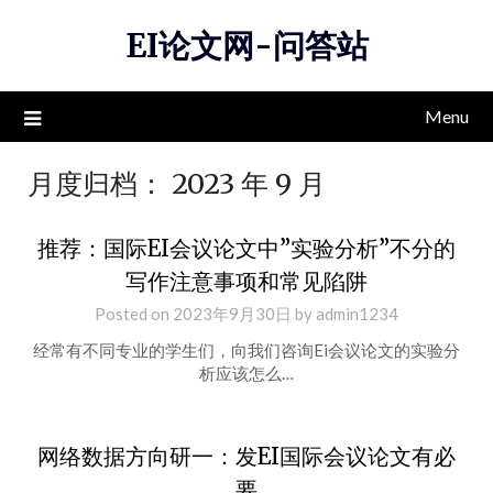
Skip
EI论文网-问答站
to
content
Menu
月度归档：
2023 年 9 月
推荐：国际EI会议论文中”实验分析”不分的
写作注意事项和常见陷阱
Posted on
2023年9月30日
by
admin1234
经常有不同专业的学生们，向我们咨询Ei会议论文的实验分
析应该怎么…
网络数据方向研一：发EI国际会议论文有必
要