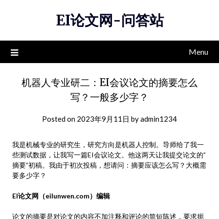
Skip
EI论文网-问答站
to
content
Menu
机器人专业研二：EI会议论文的摘要怎么
写？一般多少字？
Posted on
2023年9月11日
by
admin1234
我是机械专业的研究生，研究方向是机器人控制。导师给了我一
些测试数据，让我写一篇EI会议论文。他这两天让我提交论文的”
摘要”初稿。我由于初次投稿，想请问：摘要应该怎么写？大概需
要多少字？
EI论文网（eilunwen.com）编辑
论文的
摘要
是对论文的内容不加注释和评论的简短陈述，要求扼