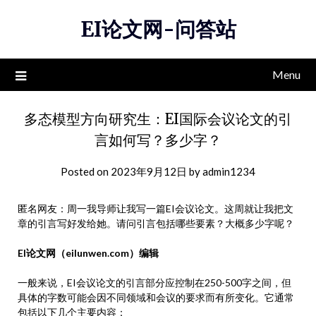
Skip
EI论文网-问答站
to
content
Menu
多态模型方向研究生：EI国际会议论文的引
言如何写？多少字？
Posted on
2023年9月12日
by
admin1234
匿名网友：周一我导师让我写一篇EI会议论文。这周就让我把文
章的引言写好发给她。请问引言包括哪些要素？大概多少字呢？
EI论文网（eilunwen.com）编辑
一般来说，EI会议论文的引言部分应控制在250-500字之间，但
具体的字数可能会因不同领域和会议的要求而有所变化。它通常
包括以下几个主要内容：