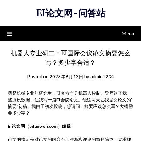
Skip
EI论文网-问答站
to
content
Menu
机器人专业研二：EI国际会议论文摘要怎么
写？多少字合适？
Posted on
2023年9月13日
by
admin1234
我是机械专业的研究生，研究方向是机器人控制。导师给了我一
些测试数据，让我写一篇EI会议论文。他这两天让我提交论文的”
摘要”初稿。我由于初次投稿，想请问：摘要应该怎么写？大概需
要多少字？
EI论文网（eilunwen.com）编辑
论文的
摘要
是对论文的内容不加注释和评论的简短陈述，要求扼