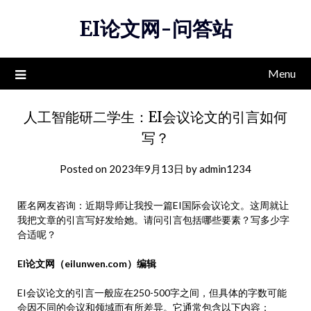
Skip
EI论文网-问答站
to
content
Menu
人工智能研二学生：EI会议论文的引言如何
写？
Posted on
2023年9月13日
by
admin1234
匿名网友咨询：近期导师让我投一篇EI国际会议论文。这周就让
我把文章的引言写好发给她。请问引言包括哪些要素？写多少字
合适呢？
EI论文网（eilunwen.com）编辑
EI会议论文的引言一般应在250-500字之间，但具体的字数可能
会因不同的会议和领域而有所差异。它通常包含以下内容：