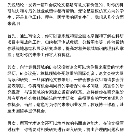
先说结论：发表一篇EI会议论文都是有意义有价值的，对你的科
研能力和今后的就业或留学都有帮助。无论是建模仿真方向的学
生，还是其他工科、理科、医学类的研究生们。我想从几个方面
来说明：
首先，通过写论文，你可以更系统和更全面地掌握和了解在科研
项目中完成的工作。归纳整理测试数据、分析图表等，能够帮助
你系统地总结和展示研究成果，提高对相关领域知识的理解和掌
握；这对你的未来工作将大有裨益。
其次，向计算机领域的EI会议投稿论文可以为你带来宝贵的学术
经历。EI会议是计算机领域备受尊重的国际会议，论文会被大量
阅读和研究。一旦你的论文被录用，一般会被会议组邀请参会并
发表演讲。你将有机会与同行的学者探讨学术问题，拓宽你的研
究视野，与该领域的专家建立紧密的联系。这将使你在研究生阶
段有更多机会接触到前沿的学术研究，获得更多的学术资源和合
作机会。当然，这也将为你的未来职业发展，攻读博士课程，甚
至出国留学提供机会。
再次，撰写学术论文还可以培养你的书面表达能力。在论文撰写
过程中，你需要对相关研究进行深入研究，提出合理的问题和解