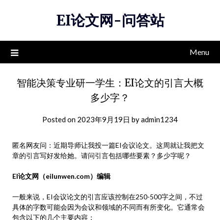
Skip
EI论文网-问答站
to
content
Menu
智能决策专业研一学生：EI论文的引言大概
多少字？
Posted on
2023年9月19日
by
admin1234
匿名网友问：近期导师让我投一篇EI会议论文。这周就让我把文
章的引言写好发给她。请问引言包括哪些要素？多少字呢？
EI论文网（eilunwen.com）编辑
一般来说，EI会议论文的引言应该控制在250-500字之间，不过
具体的字数可能会因为会议和领域的不同而有所变化。它通常会
包含以下的几个主要内容：