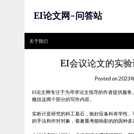
Skip
to
EI论文网-问答站
content
关于我们
EI会议论文的实
Posted on
2023
EI论文网专注于为寻求论文指导的作者提供服
概括这两个部分的写作内容。
实析计是研究的科工基石，验好应备科有学性、
的手法和作对对象，着兼重考能响影的的因种多