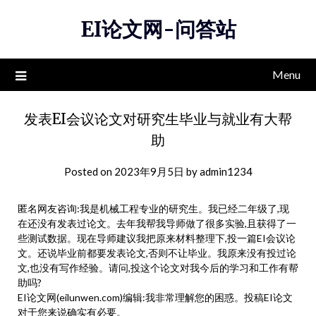
Skip
EI论文网-问答站
to
content
Menu
发表EI会议论文对研究生毕业与就业有大帮
助
Posted on
2023年9月5日
by
admin1234
匿名网友咨询:我是机械工程专业的研究生。我已经二年级了,现
在还没有发表过论文。去年我帮我导师做了很多实验,且获得了一
些测试数据。现在导师建议我把原来材料整理下,投一篇EI会议论
文。还说毕业前都要发表论文,否则不让毕业。我原来没有投过论
文,也没有写作经验。请问,投这个论文对我今后的学习和工作有帮
助吗?
EI论文网(eilunwen.com)编辑:我非常理解您的困惑。投稿EI论文
对于您来说确实有必要。