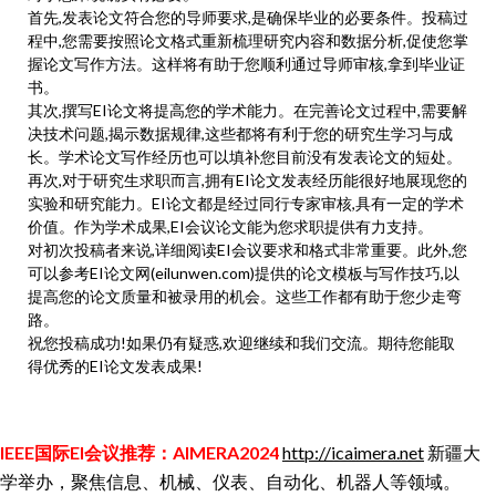
首先,发表论文符合您的导师要求,是确保毕业的必要条件。投稿过
程中,您需要按照论文格式重新梳理研究内容和数据分析,促使您掌
握论文写作方法。这样将有助于您顺利通过导师审核,拿到毕业证
书。
其次,撰写EI论文将提高您的学术能力。在完善论文过程中,需要解
决技术问题,揭示数据规律,这些都将有利于您的研究生学习与成
长。学术论文写作经历也可以填补您目前没有发表论文的短处。
再次,对于研究生求职而言,拥有EI论文发表经历能很好地展现您的
实验和研究能力。EI论文都是经过同行专家审核,具有一定的学术
价值。作为学术成果,EI会议论文能为您求职提供有力支持。
对初次投稿者来说,详细阅读EI会议要求和格式非常重要。此外,您
可以参考EI论文网(eilunwen.com)提供的论文模板与写作技巧,以
提高您的论文质量和被录用的机会。这些工作都有助于您少走弯
路。
祝您投稿成功!如果仍有疑惑,欢迎继续和我们交流。期待您能取
得优秀的EI论文发表成果!
IEEE国际EI会议推荐：AIMERA2024
http://icaimera.net
新疆大
学举办，聚焦信息、机械、仪表、自动化、机器人等领域。